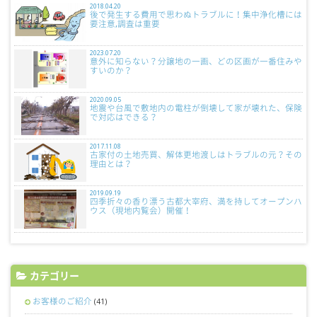
2018.04.20
後で発生する費用で思わぬトラブルに！集中浄化槽には
要注意,調査は重要
2023.07.20
意外に知らない？分譲地の一画、どの区画が一番住みや
すいのか？
2020.09.05
地震や台風で敷地内の電柱が倒壊して家が壊れた、保険
で対応はできる？
2017.11.08
古家付の土地売買、解体更地渡しはトラブルの元？その
理由とは？
2019.09.19
四季折々の香り漂う古都大宰府、満を持してオープンハ
ウス（現地内覧会）開催！
カテゴリー
お客様のご紹介
(41)