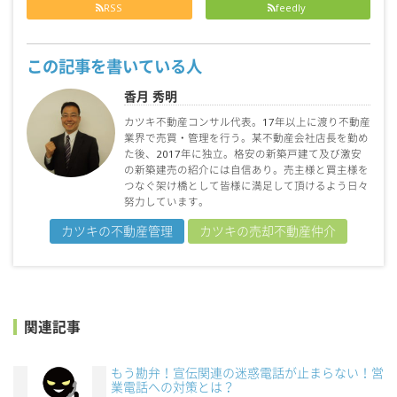
RSS
feedly
この記事を書いている人
香月 秀明
カツキ不動産コンサル代表。17年以上に渡り不動産
業界で売買・管理を行う。某不動産会社店長を勤め
た後、2017年に独立。格安の新築戸建て及び激安
の新築建売の紹介には自信あり。売主様と買主様を
つなぐ架け橋として皆様に満足して頂けるよう日々
努力しています。
カツキの不動産管理
カツキの売却不動産仲介
関連記事
もう勘弁！宣伝関連の迷惑電話が止まらない！営
業電話への対策とは？