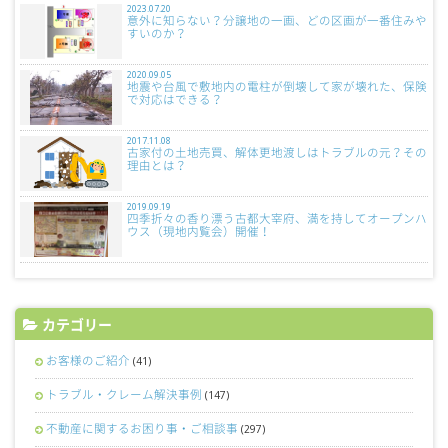
2023.07.20
意外に知らない？分譲地の一画、どの区画が一番住みや
すいのか？
2020.09.05
地震や台風で敷地内の電柱が倒壊して家が壊れた、保険
で対応はできる？
2017.11.08
古家付の土地売買、解体更地渡しはトラブルの元？その
理由とは？
2019.09.19
四季折々の香り漂う古都大宰府、満を持してオープンハ
ウス（現地内覧会）開催！
カテゴリー
お客様のご紹介
(41)
トラブル・クレーム解決事例
(147)
不動産に関するお困り事・ご相談事
(297)