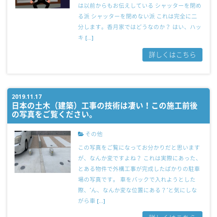
は以前からもお伝えしている シャッターを閉め
る派 シャッターを閉めない派 これは完全に二
分します。香月家ではどうなのか？ はい、ハッ
キ […]
詳しくはこちら
2019.11.17
日本の土木（建築）工事の技術は凄い！この施工前後
の写真をご覧ください。
その他
この写真をご覧になってお分かりだと思います
が、なんか変ですよね？ これは実際にあった、
とある物件で外構工事が完成したばかりの駐車
場の写真です。 車をバックで入れようとした
際、´ん、なんか変な位置にある？´と気にしな
がら車 […]