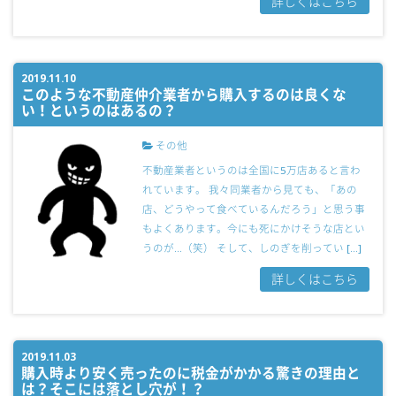
詳しくはこちら
2019.11.10
このような不動産仲介業者から購入するのは良くな
い！というのはあるの？
その他
不動産業者というのは全国に5万店あると言わ
れています。 我々同業者から見ても、「あの
店、どうやって食べているんだろう」と思う事
もよくあります。今にも死にかけそうな店とい
うのが…（笑） そして、しのぎを削ってい […]
詳しくはこちら
2019.11.03
購入時より安く売ったのに税金がかかる驚きの理由と
は？そこには落とし穴が！？