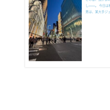
し――。 今日は
男は、某大手ジュ