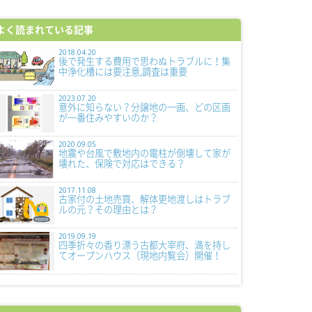
よく読まれている記事
2018.04.20
後で発生する費用で思わぬトラブルに！集
中浄化槽には要注意,調査は重要
2023.07.20
意外に知らない？分譲地の一画、どの区画
が一番住みやすいのか？
2020.09.05
地震や台風で敷地内の電柱が倒壊して家が
壊れた、保険で対応はできる？
2017.11.08
古家付の土地売買、解体更地渡しはトラブ
ルの元？その理由とは？
2019.09.19
四季折々の香り漂う古都大宰府、満を持し
てオープンハウス（現地内覧会）開催！