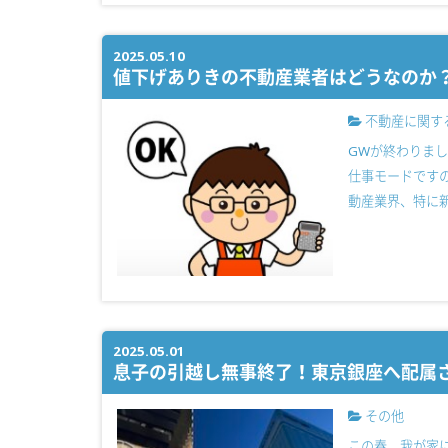
2025.05.10
値下げありきの不動産業者はどうなのか
不動産に関す
GWが終わりま
仕事モードです
動産業界、特に新
2025.05.01
息子の引越し無事終了！東京銀座へ配属
その他
この春、我が家