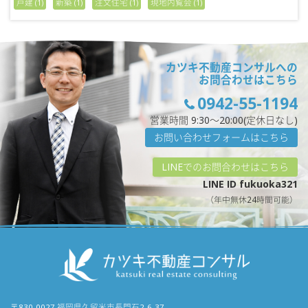
戸建
新築
注文住宅
現地内覧会
(1)
(1)
(1)
(1)
カツキ不動産コンサルへの
お問合わせはこちら
0942-55-1194
営業時間 9:30〜20:00(定休日なし)
お問い合わせフォームはこちら
LINEでのお問合わせはこちら
LINE ID fukuoka321
（年中無休24時間可能）
〒830-0027 福岡県久留米市長門石2-6-37