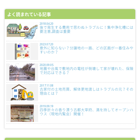
よく読まれている記事
2018.04.20
後で発生する費用で思わぬトラブルに！集中浄化槽には
要注意,調査は重要
2023.07.20
意外に知らない？分譲地の一画、どの区画が一番住みや
すいのか？
2020.09.05
地震や台風で敷地内の電柱が倒壊して家が壊れた、保険
で対応はできる？
2017.11.08
古家付の土地売買、解体更地渡しはトラブルの元？その
理由とは？
2019.09.19
四季折々の香り漂う古都大宰府、満を持してオープンハ
ウス（現地内覧会）開催！