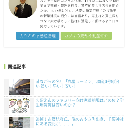
カツキ不動産コンサル代表。17年以上に渡り不動産
業界で売買・管理を行う。某不動産会社店長を勤め
た後、2017年に独立。格安の新築戸建て及び激安
の新築建売の紹介には自信あり。売主様と買主様を
つなぐ架け橋として皆様に満足して頂けるよう日々
努力しています。
カツキの不動産管理
カツキの売却不動産仲介
関連記事
昔ながらの名店「丸星ラーメン」,国道3号線沿
い,旨い！早い！安い！
久留米市のファミリー向け家賃相場はどの位？学
生用賃貸は安いのか？
追悼！古賀稔彦氏、隣のみやき町出身、千栗神社
にある変化が．．．。