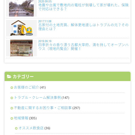
2020.09.05
地震や台風で敷地内の電柱が倒壊して家が壊れた、保険
で対応はできる？
2017.11.08
古家付の土地売買、解体更地渡しはトラブルの元？その
理由とは？
2019.09.19
四季折々の香り漂う古都大宰府、満を持してオープンハ
ウス（現地内覧会）開催！
カテゴリー
お客様のご紹介
(41)
トラブル・クレーム解決事例
(147)
不動産に関するお困り事・ご相談事
(297)
地域情報
(305)
オススメ飲食店
(36)