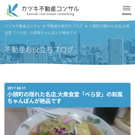
menu
カツキ不動産コンサル
不動産お役立ちブログ
小頭町の隠れた名店,大衆
食堂「べら安」の和風ちゃんぽんが絶品です
不動産お役立ちブログ
2017.06.11
小頭町の隠れた名店,大衆食堂「べら安」の和風
ちゃんぽんが絶品です