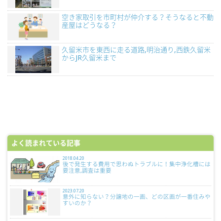
空き家取引を市町村が仲介する？そうなると不動
産屋はどうなる？
久留米市を東西に走る道路,明治通り,西鉄久留米
からJR久留米まで
よく読まれている記事
2018.04.20
後で発生する費用で思わぬトラブルに！集中浄化槽には
要注意,調査は重要
2023.07.20
意外に知らない？分譲地の一画、どの区画が一番住みや
すいのか？