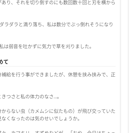
があり、それを切り倒すのにも数回数十回と刃を横から
がダラダラと滴り落ち、私は数分でぶっ倒れそうになり
た私は弱音を吐かずに気力で草を刈りました。
めて
分補給を行う事ができましたが、休憩を挟み挟みで、正
ときつさと私の体力のなさ…。
分からない虫（カメムシに似たもの）が飛び交っていた
見なくなったのは気のせいでしょうか。
蝶々、カマキリ、すずめなどが、「おや、今日はちょっ