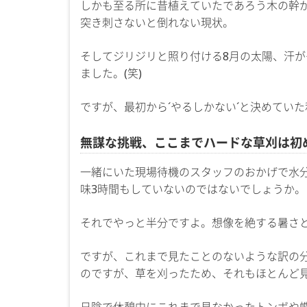
しかも至る所に昔植えていたであろう木の幹
突き刺さないと倒れない現状。
そしてジリジリと照り付ける8月の太陽、汗
ました。(笑)
ですが、最初から´やるしかない´と決めてい
無謀な挑戦、ここまでハードな草刈は初
一緒にいた現場待機のスタッフのおかげで水
味3時間もしていないのではないでしょうか。
それでやっと半分ですよ。想像を絶する暑さ
ですが、これまで見たことのないような訳の
のですが、草を刈ったため、それもほとんど
日陰で休憩中にこれまで見なかったトンボや