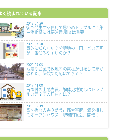
よく読まれている記事
2018.04.20
後で発生する費用で思わぬトラブルに！集
中浄化槽には要注意,調査は重要
2023.07.20
意外に知らない？分譲地の一画、どの区画
が一番住みやすいのか？
2020.09.05
地震や台風で敷地内の電柱が倒壊して家が
壊れた、保険で対応はできる？
2017.11.08
古家付の土地売買、解体更地渡しはトラブ
ルの元？その理由とは？
2019.09.19
四季折々の香り漂う古都大宰府、満を持し
てオープンハウス（現地内覧会）開催！