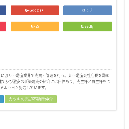
Google+
はてブ
RSS
feedly
上に渡り不動産業界で売買・管理を行う。某不動産会社店長を勤め
戸建て及び激安の新築建売の紹介には自信あり。売主様と買主様をつ
るよう日々努力しています。
カツキの売却不動産仲介