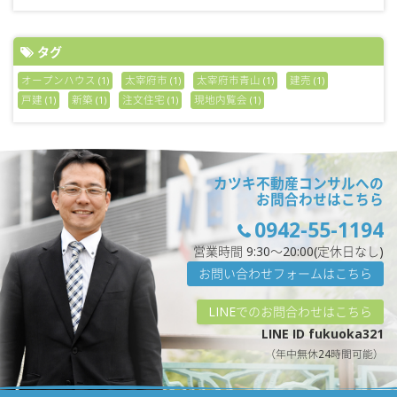
タグ
オープンハウス
太宰府市
太宰府市青山
建売
(1)
(1)
(1)
(1)
戸建
新築
注文住宅
現地内覧会
(1)
(1)
(1)
(1)
カツキ不動産コンサルへの
お問合わせはこちら
0942-55-1194
営業時間 9:30〜20:00(定休日なし)
お問い合わせフォームはこちら
LINEでのお問合わせはこちら
LINE ID fukuoka321
（年中無休24時間可能）