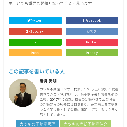
主、とても重要な問題となってくると思います。
Twitter
Facebook
Google+
はてブ
LINE
Pocket
RSS
feedly
この記事を書いている人
香月 秀明
カツキ不動産コンサル代表。17年以上に渡り不動産
業界で売買・管理を行う。某不動産会社店長を勤め
た後、2017年に独立。格安の新築戸建て及び激安
の新築建売の紹介には自信あり。売主様と買主様を
つなぐ架け橋として皆様に満足して頂けるよう日々
努力しています。
カツキの不動産管理
カツキの売却不動産仲介