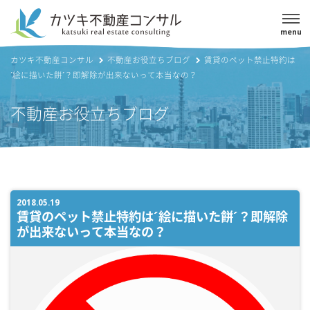
menu
カツキ不動産コンサル
不動産お役立ちブログ
賃貸のペット禁止特約は
´絵に描いた餅´？即解除が出来ないって本当なの？
不動産お役立ちブログ
2018.05.19
賃貸のペット禁止特約は´絵に描いた餅´？即解除
が出来ないって本当なの？