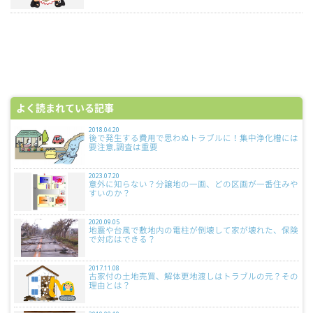
よく読まれている記事
2018.04.20
後で発生する費用で思わぬトラブルに！集中浄化槽には
要注意,調査は重要
2023.07.20
意外に知らない？分譲地の一画、どの区画が一番住みや
すいのか？
2020.09.05
地震や台風で敷地内の電柱が倒壊して家が壊れた、保険
で対応はできる？
2017.11.08
古家付の土地売買、解体更地渡しはトラブルの元？その
理由とは？