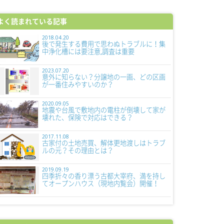
よく読まれている記事
2018.04.20
後で発生する費用で思わぬトラブルに！集
中浄化槽には要注意,調査は重要
2023.07.20
意外に知らない？分譲地の一画、どの区画
が一番住みやすいのか？
2020.09.05
地震や台風で敷地内の電柱が倒壊して家が
壊れた、保険で対応はできる？
2017.11.08
古家付の土地売買、解体更地渡しはトラブ
ルの元？その理由とは？
2019.09.19
四季折々の香り漂う古都大宰府、満を持し
てオープンハウス（現地内覧会）開催！