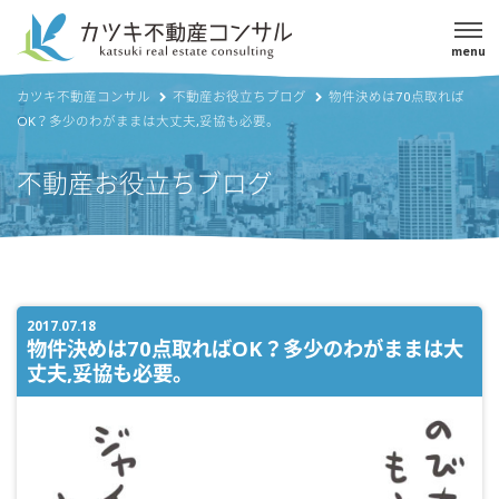
menu
カツキ不動産コンサル
不動産お役立ちブログ
物件決めは70点取れば
OK？多少のわがままは大丈夫,妥協も必要。
不動産お役立ちブログ
2017.07.18
物件決めは70点取ればOK？多少のわがままは大
丈夫,妥協も必要。