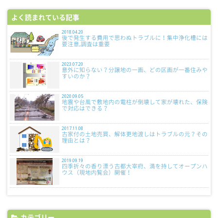
よく読まれている記事
2018.04.20
後で発生する費用で思わぬトラブルに！集中浄化槽には
要注意,調査は重要
2023.07.20
意外に知らない？分譲地の一画、どの区画が一番住みや
すいのか？
2020.09.05
地震や台風で敷地内の電柱が倒壊して家が壊れた、保険
で対応はできる？
2017.11.08
古家付の土地売買、解体更地渡しはトラブルの元？その
理由とは？
2019.09.19
四季折々の香り漂う古都大宰府、満を持してオープンハ
ウス（現地内覧会）開催！
カテゴリー