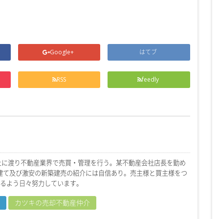
Google+
はてブ
RSS
feedly
上に渡り不動産業界で売買・管理を行う。某不動産会社店長を勤め
戸建て及び激安の新築建売の紹介には自信あり。売主様と買主様をつ
るよう日々努力しています。
カツキの売却不動産仲介