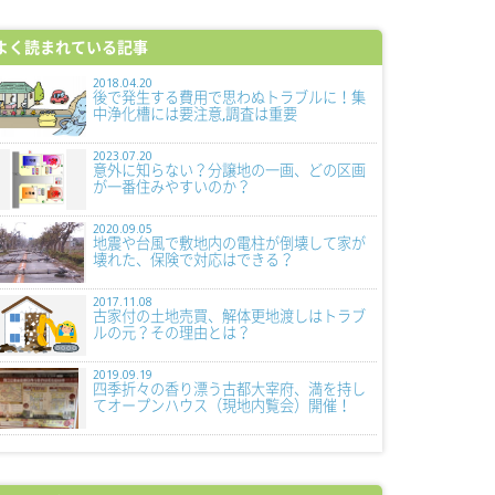
よく読まれている記事
2018.04.20
後で発生する費用で思わぬトラブルに！集
中浄化槽には要注意,調査は重要
2023.07.20
意外に知らない？分譲地の一画、どの区画
が一番住みやすいのか？
2020.09.05
地震や台風で敷地内の電柱が倒壊して家が
壊れた、保険で対応はできる？
2017.11.08
古家付の土地売買、解体更地渡しはトラブ
ルの元？その理由とは？
2019.09.19
四季折々の香り漂う古都大宰府、満を持し
てオープンハウス（現地内覧会）開催！