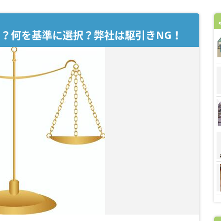
？何を基準に選択？弊社は駆引きNG！