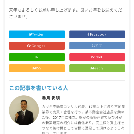
来年もよろしくお願い申し上げます。良いお年をお迎えくだ
さいませ。
Twitter
Facebook
Google+
はてブ
LINE
Pocket
RSS
feedly
この記事を書いている人
香月 秀明
カツキ不動産コンサル代表。17年以上に渡り不動産
業界で売買・管理を行う。某不動産会社店長を勤め
た後、2017年に独立。格安の新築戸建て及び激安
の新築建売の紹介には自信あり。売主様と買主様を
つなぐ架け橋として皆様に満足して頂けるよう日々
努力しています。