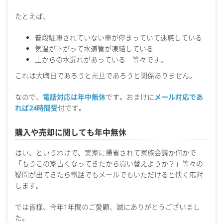
たとえば、
普段駐車されていない車が停まっていて迷惑している
気温が下がって水道管が凍結している
上からの水漏れがあっている 等々です。
これは大晦日であろうと元旦であろうと関係ありません。
なので、
電話対応は年中無休
です。おまけに
メール対応であ
れば24時間受
付です。
購入や売却に関しても年中無休
はい、というわけで、実家に帰省されて家族会議か何かで
「もうこの家古くなってきたから買い替えようか？」等々の
疑問が出てきたら電話でもメールでもいただけると快く応対
します。
では皆様、今年1年間のご愛顧、誠にありがとうございまし
た。