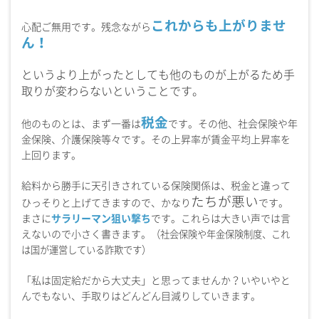
これからも上がりませ
心配ご無用です。残念ながら
ん！
というより上がったとしても他のものが上がるため手
取りが変わらないということです。
税金
他のものとは、まず一番は
です。その他、社会保険や年
金保険、介護保険等々です。その上昇率が賃金平均上昇率を
上回ります。
給料から勝手に天引きされている保険関係は、税金と違って
たちが悪い
ひっそりと上げてきますので、かなり
です。
まさに
サラリーマン狙い撃ち
です。これらは大きい声では言
えないので小さく書きます。
（社会保険や年金保険制度、これ
は国が運営している詐欺です）
「私は固定給だから大丈夫」と思ってませんか？いやいやと
んでもない、手取りはどんどん目減りしていきます。