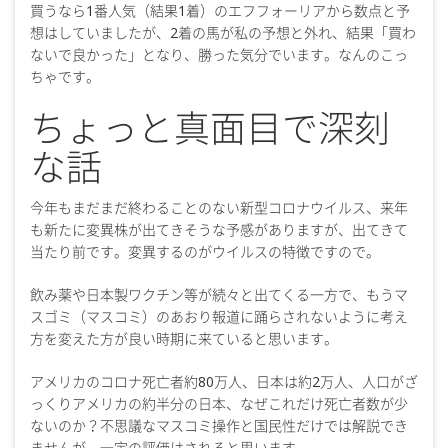
買うなら1番人気（結果1着）のエフフォーリアから数点と予
想はしていましたが、2着の馬が私の予想と外れ、結果「買わ
ないで良かった」となり、勝った気分でいます。なんのこっ
ちゃです。
ちょっと真面目で深刻
な話
今年もまだまだ終わることのない新型コロナウイルス、来年
も新たに変異株が出てきそうな予感がありますが、出てきて
当たり前です。変異するのがウイルスの特徴ですので。
飲み薬や日本製ワクチン等が続々と出てくる一方で、もうマ
スゴミ（マスコミ）のあおり報道に踊らされないように考え
方を変えた方が良い時期に来ていると思います。
アメリカのコロナ死亡者約80万人、日本は約2万人、人口がざ
っくりアメリカの約半分の日本、なぜこれだけ死亡者数が少
ないのか？不思議なマスコミ操作と国民性だけでは解説でき
ませんが、一定の評価はされると思います。