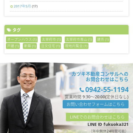
2017年5月
(17)
タグ
オープンハウス
太宰府市
太宰府市青山
建売
(1)
(1)
(1)
(1)
戸建
新築
注文住宅
現地内覧会
(1)
(1)
(1)
(1)
カツキ不動産コンサルへの
お問合わせはこちら
0942-55-1194
営業時間 9:30〜20:00(定休日なし)
お問い合わせフォームはこちら
LINEでのお問合わせはこちら
LINE ID fukuoka321
（年中無休24時間可能）