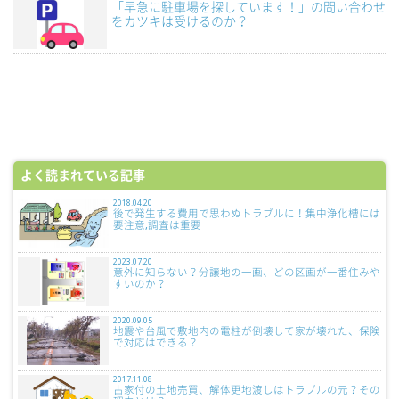
「早急に駐車場を探しています！」の問い合わせ
をカツキは受けるのか？
よく読まれている記事
2018.04.20
後で発生する費用で思わぬトラブルに！集中浄化槽には
要注意,調査は重要
2023.07.20
意外に知らない？分譲地の一画、どの区画が一番住みや
すいのか？
2020.09.05
地震や台風で敷地内の電柱が倒壊して家が壊れた、保険
で対応はできる？
2017.11.08
古家付の土地売買、解体更地渡しはトラブルの元？その