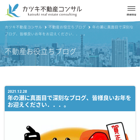
menu
カツキ不動産コンサル
不動産お役立ちブログ
年の瀬に真面目で深刻な
ブログ、皆様良いお年をお迎えください．．．。
不動産お役立ちブログ
2021.12.28
年の瀬に真面目で深刻なブログ、皆様良いお年を
お迎えください．．．。