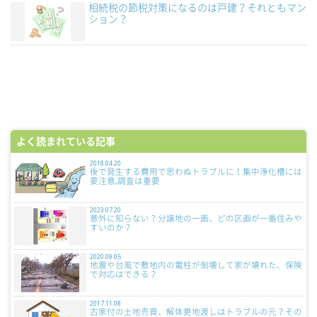
相続税の節税対策になるのは戸建？それともマン
ション？
よく読まれている記事
2018.04.20
後で発生する費用で思わぬトラブルに！集中浄化槽には
要注意,調査は重要
2023.07.20
意外に知らない？分譲地の一画、どの区画が一番住みや
すいのか？
2020.09.05
地震や台風で敷地内の電柱が倒壊して家が壊れた、保険
で対応はできる？
2017.11.08
古家付の土地売買、解体更地渡しはトラブルの元？その