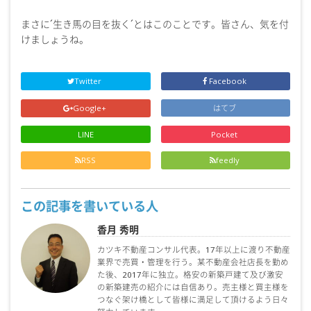
まさに´生き馬の目を抜く´とはこのことです。皆さん、気を付
けましょうね。
Twitter
Facebook
Google+
はてブ
LINE
Pocket
RSS
feedly
この記事を書いている人
香月 秀明
カツキ不動産コンサル代表。17年以上に渡り不動産
業界で売買・管理を行う。某不動産会社店長を勤め
た後、2017年に独立。格安の新築戸建て及び激安
の新築建売の紹介には自信あり。売主様と買主様を
つなぐ架け橋として皆様に満足して頂けるよう日々