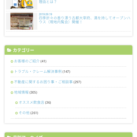
理由とは？
2019.09.19
四季折々の香り漂う古都大宰府、満を持してオープンハ
ウス（現地内覧会）開催！
カテゴリー
お客様のご紹介
(41)
トラブル・クレーム解決事例
(147)
不動産に関するお困り事・ご相談事
(297)
地域情報
(305)
オススメ飲食店
(36)
その他
(261)