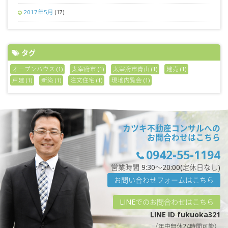
2017年5月
(17)
タグ
オープンハウス
太宰府市
太宰府市青山
建売
(1)
(1)
(1)
(1)
戸建
新築
注文住宅
現地内覧会
(1)
(1)
(1)
(1)
カツキ不動産コンサルへの
お問合わせはこちら
0942-55-1194
営業時間 9:30〜20:00(定休日なし)
お問い合わせフォームはこちら
LINEでのお問合わせはこちら
LINE ID fukuoka321
（年中無休24時間可能）