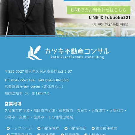
LINEでのお問合わせはこちら
LINE ID fukuoka321
（年中無休24時間可能）
〒830-0027 福岡県久留米市長門石2-6-37
TEL 0942-55-1194 FAX 0942-30-6326
営業時間 9:30〜20:00（定休日なし）
福岡県知事（1）第18447号
営業地域
久留米市内全域・福岡市内全域・筑紫野市・春日市・大野城市・太宰府市・
小郡市・鳥栖市・佐賀市・その他周辺地域
トップページ
不動産管理
不動産売却
賃貸物件検索
売買物件検索
会社概要
採用情報
お問合わせ