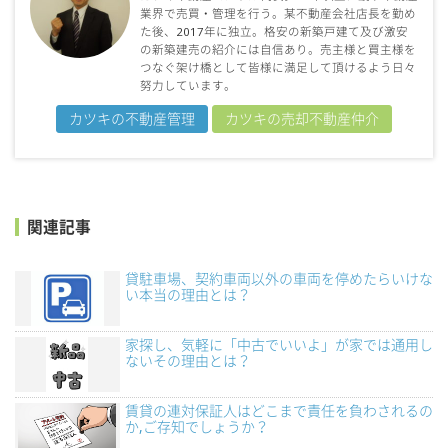
業界で売買・管理を行う。某不動産会社店長を勤め
た後、2017年に独立。格安の新築戸建て及び激安
の新築建売の紹介には自信あり。売主様と買主様を
つなぐ架け橋として皆様に満足して頂けるよう日々
努力しています。
カツキの不動産管理
カツキの売却不動産仲介
関連記事
貸駐車場、契約車両以外の車両を停めたらいけな
い本当の理由とは？
家探し、気軽に「中古でいいよ」が家では通用し
ないその理由とは？
賃貸の連対保証人はどこまで責任を負わされるの
か,ご存知でしょうか？