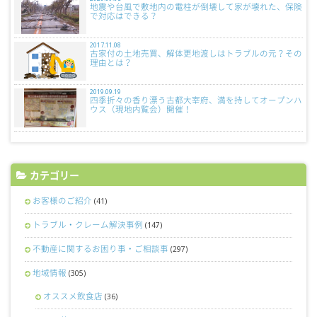
地震や台風で敷地内の電柱が倒壊して家が壊れた、保険
で対応はできる？
2017.11.08
古家付の土地売買、解体更地渡しはトラブルの元？その
理由とは？
2019.09.19
四季折々の香り漂う古都大宰府、満を持してオープンハ
ウス（現地内覧会）開催！
カテゴリー
お客様のご紹介
(41)
トラブル・クレーム解決事例
(147)
不動産に関するお困り事・ご相談事
(297)
地域情報
(305)
オススメ飲食店
(36)