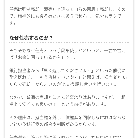
任売は強制売却（競売）と違って自らの意思で売却しますの
で、精神的にも後ろめたさはありませんし、気分もラクで
す。
なぜ任売するのか？
そもそもなぜ任売という手段を使うかというと、一言で言え
ば「お金に困っているから」です。
銀行担当者から「早く返してくださいよ～」といった催促に
耐え切れず、「もう賃貸でいいや～」と思えば、担当者と´い
くらで売却したらよいのか´という話し合いを行います。
なので、普通の売却とほとんど変わりはありませんが、「相
場より安くても良いので」という前提があります。
その理由は、抵当権を外して債権額を回収しなければならな
いという銀行側の都合や判断があるからです。
任売選択に陥った際は開き直ったような上から目線ではな