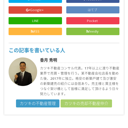
Google+
はてブ
LINE
Pocket
RSS
feedly
この記事を書いている人
香月 秀明
カツキ不動産コンサル代表。17年以上に渡り不動産
業界で売買・管理を行う。某不動産会社店長を勤め
た後、2017年に独立。格安の新築戸建て及び激安
の新築建売の紹介には自信あり。売主様と買主様を
つなぐ架け橋として皆様に満足して頂けるよう日々
努力しています。
カツキの不動産管理
カツキの売却不動産仲介