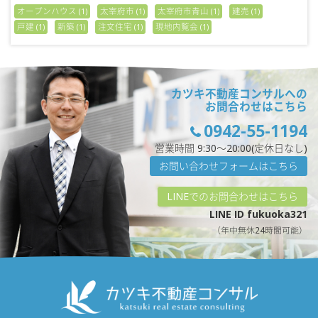
オープンハウス
太宰府市
太宰府市青山
建売
(1)
(1)
(1)
(1)
戸建
新築
注文住宅
現地内覧会
(1)
(1)
(1)
(1)
カツキ不動産コンサルへの
お問合わせはこちら
0942-55-1194
営業時間 9:30〜20:00(定休日なし)
お問い合わせフォームはこちら
LINEでのお問合わせはこちら
LINE ID fukuoka321
（年中無休24時間可能）