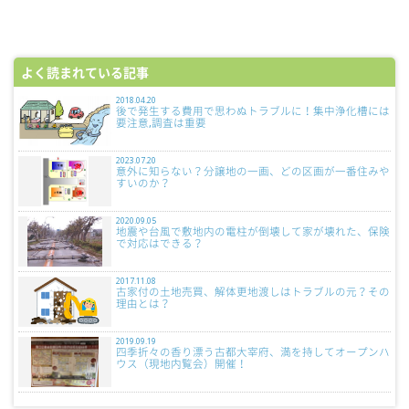
よく読まれている記事
2018.04.20
後で発生する費用で思わぬトラブルに！集中浄化槽には
要注意,調査は重要
2023.07.20
意外に知らない？分譲地の一画、どの区画が一番住みや
すいのか？
2020.09.05
地震や台風で敷地内の電柱が倒壊して家が壊れた、保険
で対応はできる？
2017.11.08
古家付の土地売買、解体更地渡しはトラブルの元？その
理由とは？
2019.09.19
四季折々の香り漂う古都大宰府、満を持してオープンハ
ウス（現地内覧会）開催！