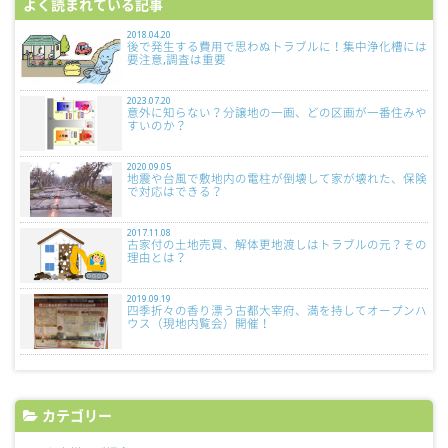
よく読まれている記事
2018.04.20
後で発生する費用で思わぬトラブルに！集中浄化槽には
要注意,調査は重要
2023.07.20
意外に知らない？分譲地の一画、どの区画が一番住みや
すいのか？
2020.09.05
地震や台風で敷地内の電柱が倒壊して家が壊れた、保険
で対応はできる？
2017.11.08
古家付の土地売買、解体更地渡しはトラブルの元？その
理由とは？
2019.09.19
四季折々の香り漂う古都大宰府、満を持してオープンハ
ウス（現地内覧会）開催！
カテゴリー