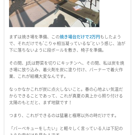
まずは焼き場を準備、この
焼き場台だけで2万円
もしたよう
で、それだけでも´こりゃ相当凝っているな´という感じ、油が
下に落ちないように段ボールを敷き、椅子を準備。
その間、J氏は野菜を切りにキッチンへ、その間、私は炭を焼
き場に放り込み、着火剤を炭に塗り付け、バーナーで着火作
業、これが結構大変なんです。
なっかなかこれが炭に点火しないこと。春の心地よい気温だ
からできることであって、これが真夏の真上から照り付ける
太陽のもとだと、まず地獄です！
つまり、これができるのは猛暑と極寒以外の時だけです。
「バーベキューをしたい」と軽々しく言っている人は下記の
ような肉だけを見た人です。