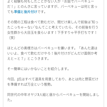
よく経験も何もしたことがない人が「お庭でバーベキュー
だ！」とのんきに言っていますが、バーベキューは何と言っ
ても
準備と後片付け
です。
その間の工程は食べて飲むだけ、間だけ楽しんで前後は´知っ
たこっちゃ～ない´なんてこと考えていたら、その前後を行う
女性群から大目玉を食らいます！下手すりゃ平手打ちです！
（笑）
ほとんどの奥様方はバーベキューを嫌います。「あんた達は
いいよ、食べて飲むだけやろ！後片付けがどんだけ面倒か考
えと～と？」とこうきます。
そー簡単にはいかないことを紹介します。
今回、J氏はすべて道具を用意しており、あとは肉と野菜だけ
を準備すれば万全という態勢。
同世代の中年オヤジ3人組と昼からバーベキューを開始しまし
た。