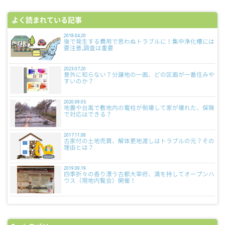
よく読まれている記事
2018.04.20
後で発生する費用で思わぬトラブルに！集中浄化槽には
要注意,調査は重要
2023.07.20
意外に知らない？分譲地の一画、どの区画が一番住みや
すいのか？
2020.09.05
地震や台風で敷地内の電柱が倒壊して家が壊れた、保険
で対応はできる？
2017.11.08
古家付の土地売買、解体更地渡しはトラブルの元？その
理由とは？
2019.09.19
四季折々の香り漂う古都大宰府、満を持してオープンハ
ウス（現地内覧会）開催！