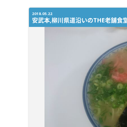
2018.05.22
安武本,柳川県道沿いのTHE老舗