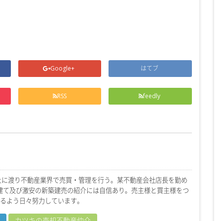
。
Google+
はてブ
RSS
feedly
上に渡り不動産業界で売買・管理を行う。某不動産会社店長を勤め
戸建て及び激安の新築建売の紹介には自信あり。売主様と買主様をつ
るよう日々努力しています。
カツキの売却不動産仲介