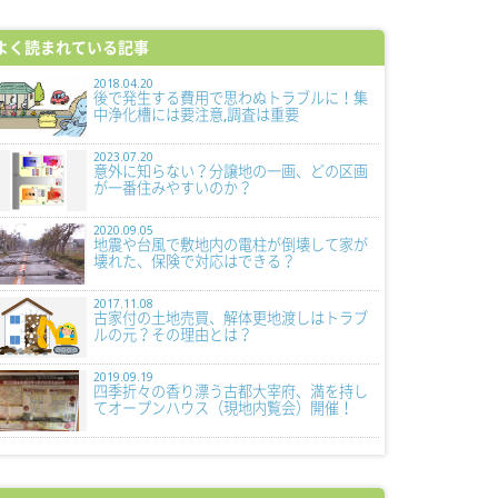
よく読まれている記事
2018.04.20
後で発生する費用で思わぬトラブルに！集
中浄化槽には要注意,調査は重要
2023.07.20
意外に知らない？分譲地の一画、どの区画
が一番住みやすいのか？
2020.09.05
地震や台風で敷地内の電柱が倒壊して家が
壊れた、保険で対応はできる？
2017.11.08
古家付の土地売買、解体更地渡しはトラブ
ルの元？その理由とは？
2019.09.19
四季折々の香り漂う古都大宰府、満を持し
てオープンハウス（現地内覧会）開催！