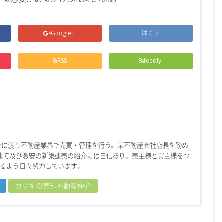
Google+
はてブ
RSS
feedly
上に渡り不動産業界で売買・管理を行う。某不動産会社店長を勤め
戸建て及び激安の新築建売の紹介には自信あり。売主様と買主様をつ
るよう日々努力しています。
カツキの売却不動産仲介