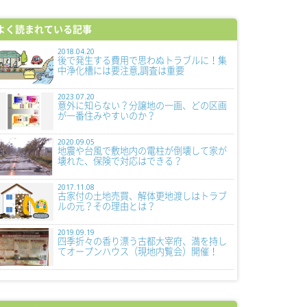
よく読まれている記事
2018.04.20
後で発生する費用で思わぬトラブルに！集
中浄化槽には要注意,調査は重要
2023.07.20
意外に知らない？分譲地の一画、どの区画
が一番住みやすいのか？
2020.09.05
地震や台風で敷地内の電柱が倒壊して家が
壊れた、保険で対応はできる？
2017.11.08
古家付の土地売買、解体更地渡しはトラブ
ルの元？その理由とは？
2019.09.19
四季折々の香り漂う古都大宰府、満を持し
てオープンハウス（現地内覧会）開催！