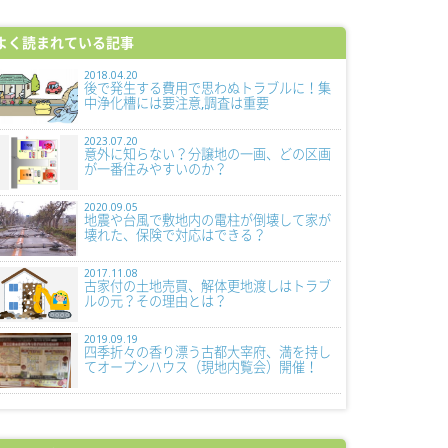
よく読まれている記事
2018.04.20
後で発生する費用で思わぬトラブルに！集
中浄化槽には要注意,調査は重要
2023.07.20
意外に知らない？分譲地の一画、どの区画
が一番住みやすいのか？
2020.09.05
地震や台風で敷地内の電柱が倒壊して家が
壊れた、保険で対応はできる？
2017.11.08
古家付の土地売買、解体更地渡しはトラブ
ルの元？その理由とは？
2019.09.19
四季折々の香り漂う古都大宰府、満を持し
てオープンハウス（現地内覧会）開催！