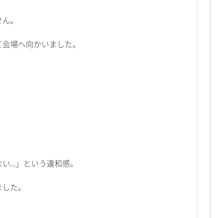
せん。
て会場へ向かいました。
。
ない…」という違和感。
ました。