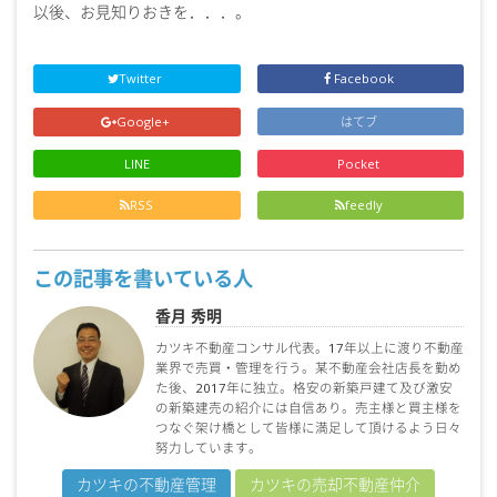
以後、お見知りおきを．．．。
Twitter
Facebook
Google+
はてブ
LINE
Pocket
RSS
feedly
この記事を書いている人
香月 秀明
カツキ不動産コンサル代表。17年以上に渡り不動産
業界で売買・管理を行う。某不動産会社店長を勤め
た後、2017年に独立。格安の新築戸建て及び激安
の新築建売の紹介には自信あり。売主様と買主様を
つなぐ架け橋として皆様に満足して頂けるよう日々
努力しています。
カツキの不動産管理
カツキの売却不動産仲介