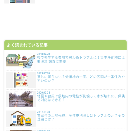
よく読まれている記事
2018.04.20
後で発生する費用で思わぬトラブルに！集中浄化槽には
要注意,調査は重要
2023.07.20
意外に知らない？分譲地の一画、どの区画が一番住みや
すいのか？
2020.09.05
地震や台風で敷地内の電柱が倒壊して家が壊れた、保険
で対応はできる？
2017.11.08
古家付の土地売買、解体更地渡しはトラブルの元？その
理由とは？