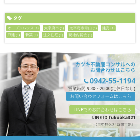
タグ
オープンハウス
太宰府市
太宰府市青山
建売
(1)
(1)
(1)
(1)
戸建
新築
注文住宅
現地内覧会
(1)
(1)
(1)
(1)
カツキ不動産コンサルへの
お問合わせはこちら
0942-55-1194
営業時間 9:30〜20:00(定休日なし)
お問い合わせフォームはこちら
LINEでのお問合わせはこちら
LINE ID fukuoka321
（年中無休24時間可能）