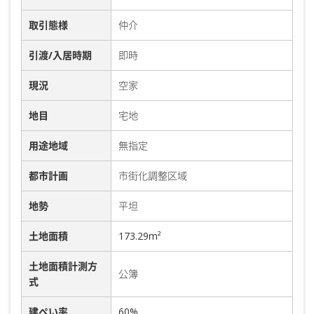
取引態様
仲介
引渡/入居時期
即時
現況
空家
地目
宅地
用途地域
無指定
都市計画
市街化調整区域
地勢
平坦
土地面積
173.29m²
土地面積計測方
公簿
式
建ぺい率
60%