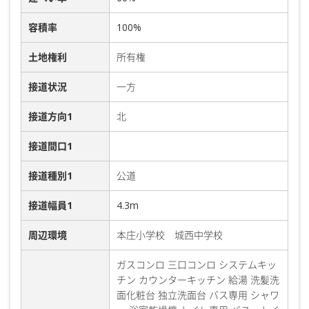
容積率
100%
土地権利
所有権
接道状況
一方
接道方向1
北
接道間口1
接道種別1
公道
接道幅員1
4.3m
周辺環境
本庄小学校 城西中学校
ガスコンロ 三口コンロ システムキッ
チン カウンターキッチン 給湯 洗髪洗
面化粧台 独立洗面台 バス専用 シャワ