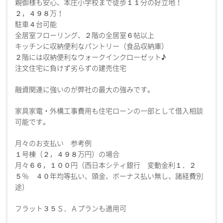
親御様も安心、本庄小学校まで徒歩１１分の好立地！
２，４９８万！
駐車４台可能
全居室フローリング、２階の全居室６帖以上
キッチンに収納便利なパントリー（食品収納庫）
２階には収納便利なウォークインクローゼット♪
注文住宅に負けず劣らずの建売住宅
融資関連に強いのが弊社の最大の強みです。
家具家電・外構工事費用も住宅ローンの一部として借入相談
可能です。
月々のお支払い 参考例
１号棟（２，４９８万円）の場合
月々６６，１００円（西日本シティ銀行 変動金利１．２
５％ ４０年均等払い、頭金、ボーナス払い無し、諸経費別
途）
フラット３５Ｓ．Ａプランも適用可