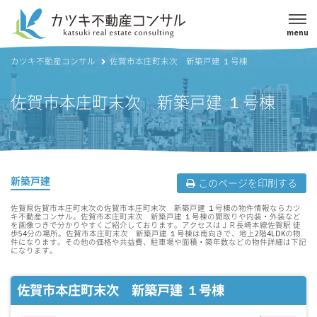
menu
カツキ不動産コンサル
佐賀市本庄町末次 新築戸建 １号棟
佐賀市本庄町末次 新築戸建 １号棟
新築戸建
このページを印刷する
佐賀県佐賀市本庄町末次の佐賀市本庄町末次 新築戸建 １号棟の物件情報ならカツ
キ不動産コンサル。佐賀市本庄町末次 新築戸建 １号棟の間取りや内装・外装など
を画像つきで分かりやすくご紹介しております。アクセスはＪＲ長崎本線佐賀駅 徒
歩54分の場所。佐賀市本庄町末次 新築戸建 １号棟は南向きで、地上2階4LDKの物
件になります。その他の価格や共益費、駐車場や面積・築年数などの物件詳細は下記
になります。
佐賀市本庄町末次 新築戸建 １号棟