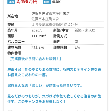
2,498万円
4LDK
価格
間取
佐賀県佐賀市本庄町末次
所在地
佐賀市本庄町末次
交通
ＪＲ長崎本線佐賀駅 徒歩54分
築年月
2026/5
新築/中古
新築・未入居
面積
111.75m²
計測方式
バルコニー
向き
南
建物階数
地上2階
部屋階数
2階
物件番号
【完成直後から問い合わせ殺到！】
駐車４台可能のゆとりある敷地に、収納力とデザイン性を兼
ね備えたこだわりの一邸。
家族みんなの「欲しい」が詰まった住まいです。
見るだけのつもりが、気づけば本気で欲しくなる注目の新築
住宅、このチャンスをお見逃しなく！