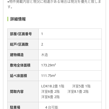
※物件掲載内容と現況に相違がある場合は現況を優先と致しま
す。
詳細情報
部屋/区画番号
1
総戸/区画数
2
建物構造
木造
敷地全体面積
173.29m²
延べ床面積
111.75m²
LDK18.2畳 1階 洋室5畳 1階
間取内容
洋室6畳 2階 洋室8.1畳 2階
洋室6畳 2階
駐車場
４台可能